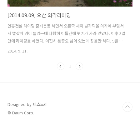
[2014.09.09] 오산 외각라이딩
연휴첫날 라이딩 준비운동 하면서 오른쪽 새끼 발가락을 의자에 부딪쳐
서 빨갛게 멍이 들었는데 다행히 이틀만에 붓기가 가라 앉았다. 이후 3일
만에 라이딩을 하였다. 여전히 통증으 남아 있는데 참을만 하다. 9월 들
어서 통 장거리 라이딩을 못했는데 처음으로 50km 넘게 달렸다. 동탄신
2014. 9. 11.
도시 찍고 돌아오려다 욕심이 생겨서 오산까지 다녀왔는데 오산천 자전
거길 및 청학동을 출발하여 벌음동과 가수동을 거쳐 다시 오산천까지 라
1
이딩을 했다. 연휴라 그런지 차량이 많지 않아서 제법 빠른 속도로 달릴
수 있었다. 오산천에는 가을을 알리는 코스모스가 흐드러지게 피어있고
하늘에는 잠자리가 많이 날아다니는 것을 볼 수 있었다. 집에서 오후 3시
쯤 출발하여 오산에 왔는데 이미 6시가 훌쩍 넘어 버려서 다시 동탄신도
시로 되돌아 왔다..
Designed by 티스토리
© Daum Corp.