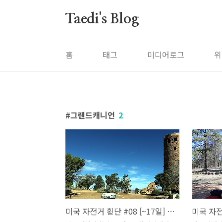
본문 바로가기
Taedi's Blog
홈
태그
미디어로그
위
그랜드캐니언
2
미국 자전거 횡단 #08 [~17일] 사막에서의 3일 (투바시티, 카이옌타)