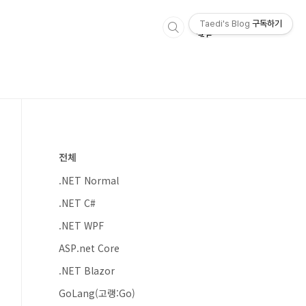
Taedi's Blog
구독하기
전체
.NET Normal
.NET C#
.NET WPF
ASP.net Core
.NET Blazor
GoLang(고랭:Go)