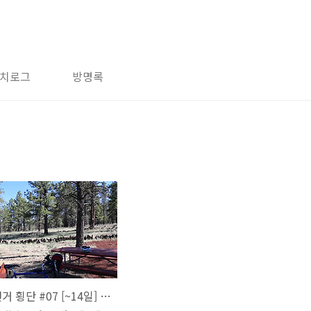
치로그
방명록
미국 자전거 횡단 #07 [~14일] 그랜드캐니언에서 만난 고마운 분들