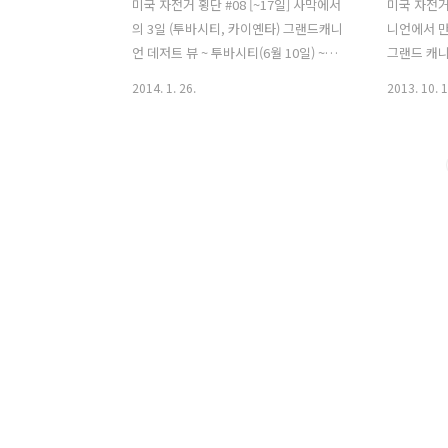
미국 자전거 횡단 #08 [~17일] 사막에서
미국 자전거 
의 3일 (투바시티, 카이옌타) 그랜드캐니
니언에서 
언 데저트 뷰 ~ 투바시티(6월 10일) ~
그랜드 캐니언
36°27'40.69"N 110°41'33.03"W (6월
캐니언 데저
2014. 1. 26.
2013. 10. 1
11일) ~ 카이옌타 (6월 12일) 그랜드 캐니
이 캠핑을 
언을 떠나기 전에 마지막 포인트인 데저
리를 하고 
트 뷰(Desert View)를 보려고 왔다.
서 영어 할
1932년 인디언의 유적을 재현하여 지어
충 인사정도
진 전망대(Watchtower)가 있어서 찾는
여행 왔냐고
사람이 많으며 매우 유서 깊은 건물이다.
는데 LA
조금 이른 시간에 와서 관광객은 많지 않
언까지 차 
았고 덕분에 여유롭게 구경 할 수 있게 되
다고 했다.
었다. 데저트 뷰 포인트는 1층은 인디언의
서 좋은 여
전통 공예품과 그랜드 캐니언 관광 기념
윽고 아주머
상품을 팔고 있고 전망대는 누구나 무료
아마도 내가
로 들어 올라 갈 수 있다. 자연의 위대함에
사과를 가져
그저 넋놓고 바라볼 ..
다. 인연의
가족들과..