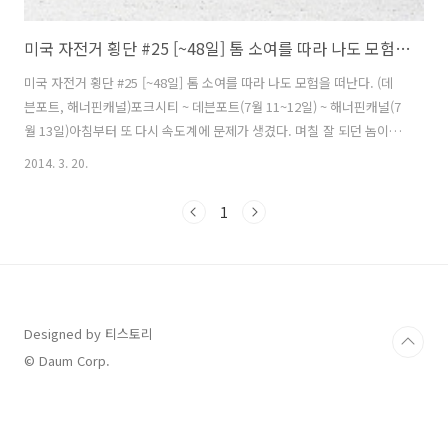
미국 자전거 횡단 #25 [~48일] 톰 소여를 따라 나도 모험을 떠난다. (데븐포트, 해너핀캐널)
미국 자전거 횡단 #25 [~48일] 톰 소여를 따라 나도 모험을 떠난다. (데
븐포트, 해너핀캐널)포크시티 ~ 데븐포트(7월 11~12일) ~ 해너핀캐널(7
월 13일)아침부터 또 다시 속도계에 문제가 생겼다. 며칠 잘 되던 놈이 아
침부터 또 말썽이라니툭하면 문제가 생겨서 더는 짜증나서 뽑아버리고
2014. 3. 20.
싶을지경이다. 휠셋을 돌리면서 속도계와센서의 거리에 문제가 있는지
체크 부터 해봤다. 속도계 숫자가 올라가다 말다를 반복하면서30분 넘게
1
실랑이를 벌이는데 차 한대가 내 뒤에 섰다. 차에는 할아버지가 타고 계
셨는데내 자전거에 문제가 있냐고 물어보셨다. 속도계 문제 때문에 문제
가 있다고말씀 드렸는데 할어버지는 못 알아들으셨는지 내 자전거에 심
각한 문제가있는지 알고 다짜고짜 차에 타라고 하셨다. 아침부터 속도계
와 실..
Designed by 티스토리
© Daum Corp.