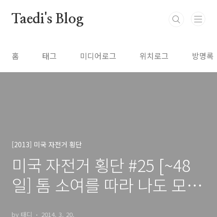
본문 바로가기
Taedi's Blog
홈
태그
미디어로그
위치로그
방명록
[2013] 미국 자전거 횡단
미국 자전거 횡단 #25 [~48
일] 톰 소여를 따라 나도 모험
을 떠난다. (데븐포트, 해너핀
by 태디
2014. 3. 20.