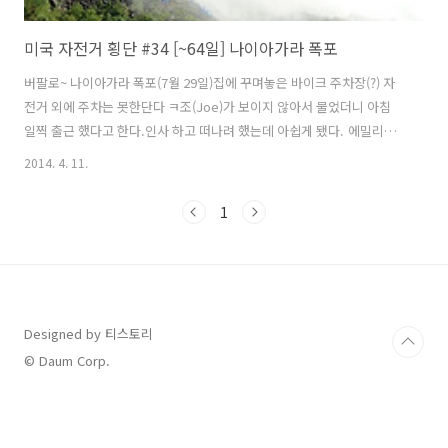
미국 자전거 횡단 #34 [~64일] 나이아가라 폭포
버팔로~ 나이아가라 폭포(7월 29일)집에 꾸며놓은 바이크 주차장(?) 자
전거 외에 주차는 못한단다 ㅋ조(Joe)가 보이지 않아서 물었더니 아침
일찍 출근 했다고 한다.인사 하고 떠나려 했는데 아쉽게 됐다. 에밀리
(emmalee)가 오늘밤 지낼 웜샤워 호스트 구했냐고 해서 구하지못했다
2014. 4. 11.
고 했다. 그러자 나이아가라 폭포 근처에 아는 친구가 있어서부탁을 해본
다고 했다. 웜샤워에 가입된 회원은 아니지만 부탁을 하면하루 잘 수 있
1
는게 가능할 수도 있다고 했다. 그러나 확신은 못한다고 했다.잠시 에밀
리(emmalee)가 전화가 끝날때까지 기다렸다.전화 통화가 끝나고 에밀
리(emmalee)의 표정을 보니 잘 안된 것 같다.에밀리(emmalee) : "친
구가 어렵다고 합니다." 나 : "그럼 어쩔 수 없지요, 아무튼 ..
Designed by 티스토리
© Daum Corp.