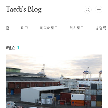
본문 바로가기
Taedi's Blog
홈
태그
미디어로그
위치로그
방명록
넬슨
1