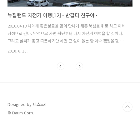
뉴질랜드 자전거 여행[12] - 반갑다 친구야~
2010.04.13 나에게 좋은분들을 많이 만나게 해준 북섬을 뒤로 하고 이제
남섬으로 간다. 남섬으로 가면 픽턴부터 다시 자전거 여행을 할 것이다.
그리고 날씨가 좋고 따듯하기만 하면 큰 일이 없는 한 계속 캠핑을 할 생
각이다. 남섬으로 가는 페리에서 정말 반가운 친구를 만났다. 타우포 백
2010. 6. 10.
패커에 있을때 어디선가 만날 수 있겠지라는 여운을 남긴채 헤어졌는데
뜻밖에 다시 만나게 됐다. 스위스인인데 한국도 몇 번 온적이 있어서 우
1
리나라에 대한 관심과 호감이 많은 친구였다. 내가 영어가 잘 안되서 말
은 통하지 않았지만 타우포 백패커에서 가장 친하게 지냈던 친구이기도
하다. 웰링턴에서도 나와 같은 백패커에서 3일동안 있었다고 한다. 여행
기 8편 타우포편 : http://taedi.kr/572 픽턴까지는 약 3시..
Designed by 티스토리
© Daum Corp.