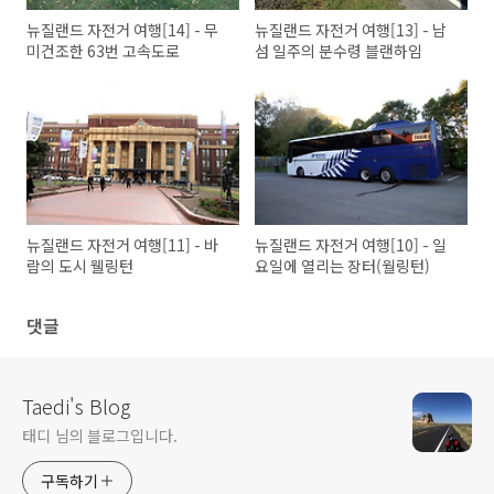
뉴질랜드 자전거 여행[14] - 무
뉴질랜드 자전거 여행[13] - 남
미건조한 63번 고속도로
섬 일주의 분수령 블랜하임
뉴질랜드 자전거 여행[11] - 바
뉴질랜드 자전거 여행[10] - 일
람의 도시 웰링턴
요일에 열리는 장터(월링턴)
댓글
Taedi's Blog
태디 님의 블로그입니다.
구독하기