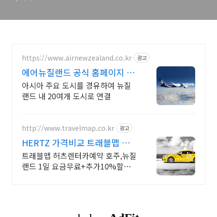
https://www.airnewzealand.co.kr
광고
에어뉴질랜드 공식 홈페이지 항
공권 예약 및 여행 정보
아시아 주요 도시를 경유하여 뉴질
랜드 내 20여개 도시로 연결
http://www.travelmap.co.kr
광고
HERTZ 가격비교 트래블맵 허
츠렌터카 10% 추가 할인
트래블맵 허츠렌터카예약 호주,뉴질
랜드 1일 요금무료+추가10%할인
혜택