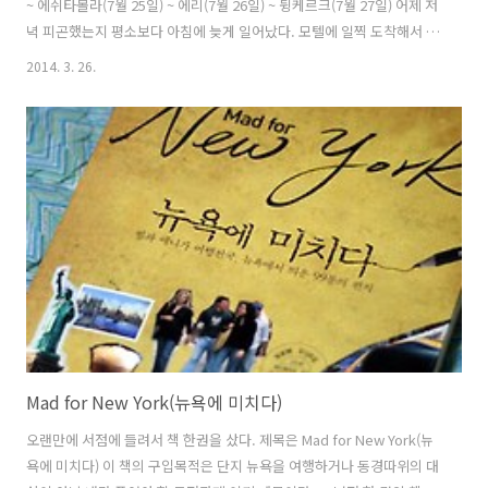
~ 에쉬타볼라(7월 25일) ~ 에리(7월 26일) ~ 뒹케르크(7월 27일) 어제 저
녁 피곤했는지 평소보다 아침에 늦게 일어났다. 모텔에 일찍 도착해서 쉬
었는데도 몸이 여전히 무겁다. 모텔에서 나와서 패달을 밟았는데 10m나
2014. 3. 26.
갔을까... 몸이 평소와는 다르다는 것을 직감적으로 느꼈다. 왼쪽 아킬레
스건이 패달을 밟고 회전을 할때 특정 위치에서 당김을 느꼈다. 통증은
없었는데 어디 걸렸다 갑자기 펴지는 느낌은 계속 됐다. 잠시 가던 길을
멈추고 바닥에 앉아서 아킬레스건을 엄지와 검지로 잡은 다음 오므렸다
폈다를 여러번 반복해 봤다. 자전거를 탈때처럼 그런 느낌은 나지 않았
다. 다시 몇번 동작을 반복하다 뒷꿈치를 완전히 펴봤다. ..
Mad for New York(뉴욕에 미치다)
오랜만에 서점에 들려서 책 한권을 샀다. 제목은 Mad for New York(뉴
욕에 미치다) 이 책의 구입목적은 단지 뉴욕을 여행하거나 동경따위의 대