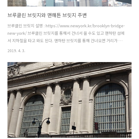
브루클린 브릿지와 맨해튼 브릿지 주변
브루클린 브릿지 설명 : https://www.newyork.kr/brooklyn-bridge-
new-york/ 브루클린 브릿지를 통해서 건너서 올 수도 있고 맨하탄 섬에
서 지하철을 타고 와도 된다. 맨하탄 브릿지를 통해 건너오면 거리가 멀
어 불편할 수 있지만 오는 도중에 리틀이탈리아 와 차이나 타운을 볼 수
2019. 4. 3.
있다. 브루클린 방향으로 브루클린 브릿지를 걷다 보면 계단을 통해 아래
쪽으로 걸어서 덤보 지역에 쉽게 접근 할 수 있다. 2013년 여행할 당시에
공터에 어떤 행사가 열리고 있었다. 현재 구글맵을 통해서확인한 결과 더
맥스 패밀리 가든(The Max Family Garden)이라는 이름으로 정원이 조
성되어 있다. Google Map 브루클린 브릿지 (Brooklyn Bridge) 맨하탄
브릿지 (M..