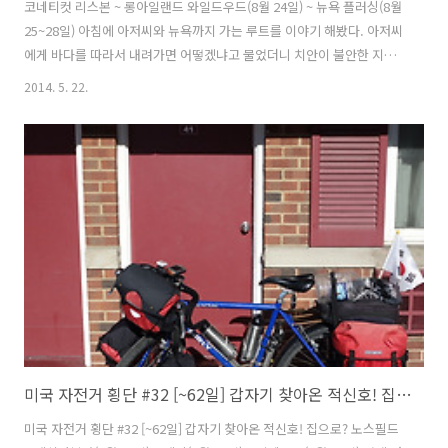
코네티컷 리스본 ~ 롱아일랜드 와일드우드(8월 24일) ~ 뉴욕 플러싱(8월
25~28일) 아침에 아저씨와 뉴욕까지 가는 루트를 이야기 해봤다. 아저씨
에게 바다를 따라서 내려가면 어떻겠냐고 물었더니 치안이 불안한 지역
이 많다고 하시면서 롱아일랜드까지 페리를 타고 건너간 다음 퀸즈를 통
2014. 5. 22.
해서 맨하탄까지 가는게 좋겠다고 하셨다. 그리고 롱아일랜드까지 직접
데려다 주신다고 했다. 반나절 잡고 자전거 타고 가려 했는데 시간을 벌
은 것 같다. 아주머니는 키무를 데리고 애견 테스트에 가시기 위해 일찍
집을 나가셨다고 한다. 키리도 데리고 갈줄 알았는데 집에 남아 있다. 아
저씨가 따듯한 커피를 주셔서 마신후 식사를 하였다. 2살짜리 어린 키무
는 친해지기가 어려웠는데 의젓한? 키무는 다가가거나 만져도 짖지도 않
고 헤어지..
미국 자전거 횡단 #32 [~62일] 갑자기 찾아온 적신호! 집으로? (에리, 뒹케르크)
미국 자전거 횡단 #32 [~62일] 갑자기 찾아온 적신호! 집으로? 노스필드