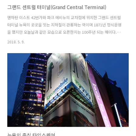
그랜드 센트럴 터미널(Grand Central Terminal)
맨하탄 이스트 42번가와 파크 에비뉴의 교차점에 위치한 그랜드 센트럴
터미널 뉴욕의 곳곳을 잇는 지하철이 관통하는 역이며 1871년 정식운영
을 했지만 오늘날과 같은 모습으로 오픈한지는 100주년 되는 해이다.
(2018년 기준 105년) 철도가 번성했던 20세기 초에는 모든 열차와 사람
2018. 5. 9.
들이 모여드는 중심이 됐지만미국 전역으로 고속도로가 개통되면서 본
격적인 자동차 시대가 열렸고 철도는 점차 쇄퇴했다 그러나 아직도 철도
의 역활은 본연에 충실하고 있다. 실래로 들어가면 역사의 웅잠함이 고스
란히 들어나고 지나가는 사람들은 절로 고개를 천장으로 항햐게 된다. 세
월이 많이 지났지만 역사안의 모습은 수십년동안 바뀌지 않고 옛모습을
고수하고 있고 전통과 현대의 멋이 잘 어울어져 있다. 터미널과 처첨단
기기인 스마트폰이..
뉴욕의 중심 타임스퀘어