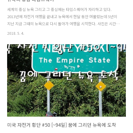
세계의 중심 뉴욕 그리고 그 중심에는 타임스퀘어가 자리하고 있다.
2013년에 자전거 여행을 끝내고 뉴욕에서 한달 동안 머물렀는데 5년이
지난 지금 그때의 뉴욕으로 다시 돌아가 여행을 시작한다. 사진은 시간순
이 아니라 뉴욕의 곳곳을 테마별로 이야기 해 보려 한다. 어려서 뉴욕은
2018. 5. 4.
그저 영화나 TV에서나 접할 수 있었던 미지의 세계이다. 꼭 한번쯤은 와
보고 싶었지만 내나이 만 38살에 그 기나긴 꿈을 이루게 되었다. 3달동안
의 미국 자전거 횡단이 끝난 후 얼마 지나지 않은 시점, 몸은 피곤하고 힘
들었지만 뉴욕은 틈을 주지 않았다. 둘러볼 곳은 많은데 어디서부터 시작
해야 할지 좀처럼 감이 서질 않았다. 퀸즈 플러싱에 위치한 한국인 민박
집에 여장을 풀고 며칠동안 쉬며 뉴욕 과의 첫만남을 학수고대 했다. 마
침 인..
미국 자전거 횡단 #50 [~94일] 꿈에 그리던 뉴욕에 도착