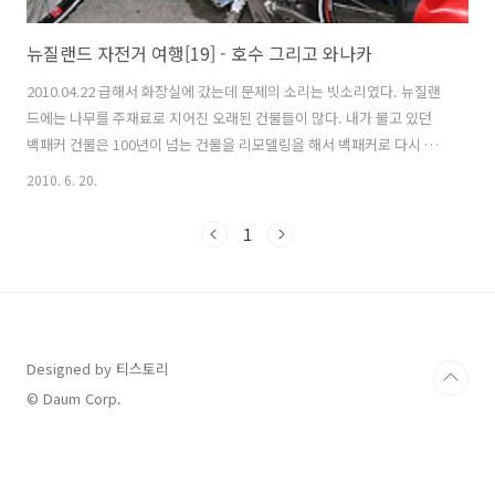
뉴질랜드 자전거 여행[19] - 호수 그리고 와나카
2010.04.22 급해서 화장실에 갔는데 문제의 소리는 빗소리였다. 뉴질랜
드에는 나무를 주재료로 지어진 오래된 건물들이 많다. 내가 물고 있던
백패커 건물은 100년이 넘는 건물을 리모델링을 해서 백패커로 다시 오
픈했다. 빗물이 벽틈으로 타고 새들어와 일정한 주기로 들리는 소리였다.
2010. 6. 20.
내가 자거 있던 싱글룸은 옆건물과 가까이 붙어있어 비가 오는 것을 알
수 없었다. 화장실쪽에는 막고 있는 건물이 없어서 밖을 볼 수 가 있었느
1
데 밤새 비가 내렸던 것이다. 몰랐을때는 정말 듣기 싫을 정도로 기분 나
쁜 소리였는데 소리의 원인을 알고 나니 밤새 음산해서 몇 번 깨고 그랬
는데 허탈하기도 했고 아무튼 빨리 챙겨서 백패커를 나왔다. 다행히 버스
로 이동하는 날에 비가 와서 다행이다. 자전거 라이딩중에 비가 오면 정
말 ..
Designed by 티스토리
© Daum Corp.