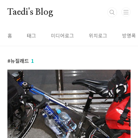
본문 바로가기
Taedi's Blog
홈
태그
미디어로그
위치로그
방명록
뉴질래드
1