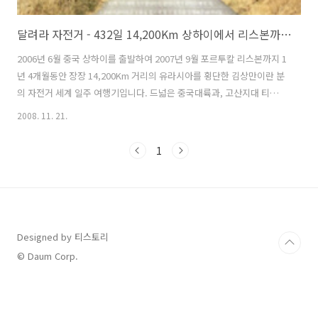
달려라 자전거 - 432일 14,200Km 상하이에서 리스본까지 -
2006년 6월 중국 상하이를 출발하여 2007년 9월 포르투칼 리스본까지 1
년 4개월동안 장장 14,200Km 거리의 유라시아를 횡단한 김상만이란 분
의 자전거 세계 일주 여행기입니다. 드넓은 중국대륙과, 고산지대 티벳과
네필, 위험천만했던 파키스탄과 이란의 사막을 지나 유럽과 아시아의 경
2008. 11. 21.
계를 이루고 있는 터키 그리고 그리스, 이탈리아, 프랑스, 스페인, 포르투
칼등 여러 유럽나라등을 거치면서 만났던 사람들, 생사를 넘나드는 위험
1
천만한 순간들, 위대한 자연의 절경, 유럽과 아시아의 고대건물과 사원,
성곽등에 대한 수 많은 이야기들과 사진들을 한 권의 책으로 담아냈습니
다. 책을 읽고 있노라면 마치 저자와 함계 여행하고 있는 착각을 불러일
으킬 정도의 여행지에서 있었던 경험과 일들을 섬세하게 다루고 있습니
다. ..
Designed by 티스토리
© Daum Corp.