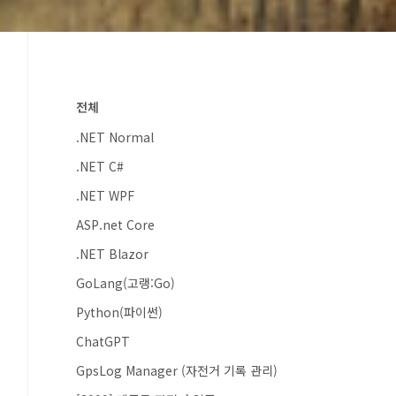
전체
.NET Normal
.NET C#
.NET WPF
ASP.net Core
.NET Blazor
GoLang(고랭:Go)
Python(파이썬)
ChatGPT
GpsLog Manager (자전거 기록 관리)