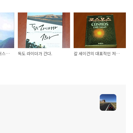
자전거 세계여행 -앤 머스터 지음/황정하 옮김-
독도 라이더가 간다.
칼 세이건의 대표적인 저서 "코스모스"