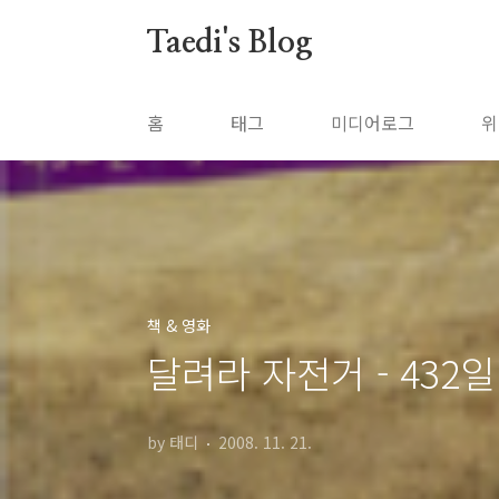
본문 바로가기
Taedi's Blog
홈
태그
미디어로그
위
책 & 영화
달려라 자전거 - 432일
by 태디
2008. 11. 21.