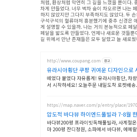
처럼, 환상처럼 막연히 그 길을 느꼈을 뿐이다. 
차게 만들었다. 너무 벅차 숨이 차오르면 나는 
하지 않았지만 그다지 부족하지도 않았다. 두 손
구석구석의 혈류마저 흥분했기에 중추 신경은 애
게 설명할 수 있을까. 나는 거의 본능적으로 페
페달을 밟도록 만들었다. 언제나 새로운 것들뿐이었
길 위에서 만난 존재들은 모두 달랐고 늘 새로웠
http://www.coupang.com
광고
유라시아횡단 쿠팡 귀여운 디자인으로
떼었다 붙였다 자유롭게! 유라시아횡단, 차량
서 시작하세요! 오늘주문 내일도착 로켓배송.
https://map.naver.com/p/entry/place/197
압도적 바다뷰 하이엔드풀빌라 7-8월 
바다뷰200평 프라이빗독채풀빌라, 사계절온
마 200평 잔디정원, 소파에서 바다뷰, 에메랄