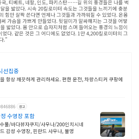
중국, 티베트, 네팔, 인도, 파키스탄……길 위의 풍경들은 나를 벅
페달을 밟았다. 시속 20킬로미터 속도는 그것들을 느끼기에 충분
의 힘만 살짝 쓴다면 언제나 그것들과 가까워질 수 있었다. 온몸
써 가슴을 가쁘게 만들었다. 뒷덜미가 알싸해지는 그것을 어떻
달을 밟았다. 몸 안으로 습자지처럼 스며 들어오는 풍경의 느낌이
다. 같은 것은 그 어디에도 없었다. 1만 4,200킬로미터의 그
다.”
 시선집중
을 항상 깨끗하게 관리하세요. 편한 운전, 차량스티커 쿠팡에
0846886
광고
한정 수영장 포함
수풀/바다뷰자쿠지/사우나/200인치시네
드 감성 수영장, 핀란드 사우나, 불멍