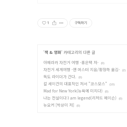
1
구독하기
'
책 & 영화
' 카테고리의 다른 글
아메라카 자전거 여행 -홍은택 저-
(0)
자전거 세계여행 -앤 머스터 지음/황정하 옮김-
(2)
독도 라이더가 간다.
(0)
칼 세이건의 대표적인 저서 "코스모스"
(10)
Mad for New York(뉴욕에 미치다)
(0)
나는 전설이다:I am legend(리처드 메이슨)
(0)
뉴요커 [박상미 저]
(0)