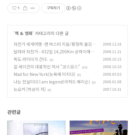
1
구독하기
'
책 & 영화
' 카테고리의 다른 글
자전거 세계여행 -앤 머스터 지음/황정하 옮김-
2008.12.16
달려라 자전거 - 432일 14,200Km 상하이에서
2008.11.21
(2)
리스본까지 -
독도 라이더가 간다.
2008.10.15
(0)
(0)
칼 세이건의 대표적인 저서 "코스모스"
2008.10.10
(10)
Mad for New York(뉴욕에 미치다)
2008.05.02
(0)
나는 전설이다:I am legend(리처드 메이슨)
2008.01.08
(0)
뉴요커 [박상미 저]
2007.10.31
(0)
관련글