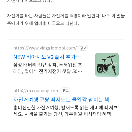
자전거가 떠오르고 있다.
자전거를 타는 사람들은 자전거를 혁명이라 말한다. 나도 이 말을
증명하기 위해 얼마후 미국으로 떠난다.
https://www.viaggiomobi.com/
광고
NEW 비아지오 V6 출시 추가금
0원, 출퇴근자전거마련
삼성 배터리 신규 장착, 두꺼워진 프
레임, 접이식 전기자전거 첫달 50원
렌탈!
http://m.coupang.com
광고
자전거여행 쿠팡 빠져드는 몰입감 넘치는 책
흥미진진한 자전거여행, 밤새도록 읽는 재미에 빠져보
세요. 사색을 즐기는 당신, 와우회원 캐시적립 혜택으
로 구매하세요.