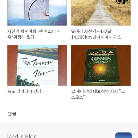
자전거 세계여행 -앤 머스터 지
달려라 자전거 - 432일
음/황정하 옮김-
14,200Km 상하이에서 리스본
까지 -
독도 라이더가 간다.
칼 세이건의 대표적인 저서 "코
스모스"
댓글
Taedi's Blog