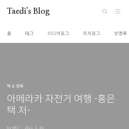
본문 바로가기
Taedi's Blog
홈
태그
미디어로그
위치로그
방명록
책 & 영화
아메라카 자전거 여행 -홍은
택 저-
by 태디
2013. 3. 20.