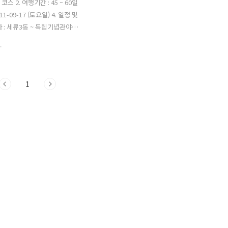
코스 2. 여행기간 : 45 ~ 60일
011-09-17 (토요일) 4. 일정 및
차 : 세류3동 ~ 독립기념관야영
 http://nmap.do/F7z5rp
.
 독립기념관야영장 ~ 만리포
 http://nmap.do/G5HP7u
리포 ~ 영목항 61.34km / 영
1
천항 / 대천항 ~ 대천해수욕장
04일차 : 대천해수욕장 ~ 군산(하
 63km
map.do/GiWar7 05일차 : 군산
제 74.18km
map.do/xSL13A 06일차 : 김제
.63km
ap.do/xGsFol / 격포항 ~ 위
 ..