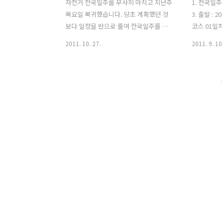
자전거 전국일주를 무사히 마치고 지난주
1. 전국일주 
목요일 복귀했습니다. 당초 계획했던 것
3. 출발 : 2
보다 일정을 반으로 줄여 전국일주를 하
코스 01일
였지만 뜻한바 목적을 이루고 기분좋게
장 68.61km
2011. 10. 27.
2011. 9. 10
집으로 돌아왔습니다. 1년반전 뉴질랜드
02일차 :
를 자전거로 일주하겠다는 목표를 가지고
121.17km
뉴질랜드행 비행기를 탔지만 뜻하지 않게
03일차 : 만
자전거 일주를 시작한 첫 날 무릎을 다치
목항 ~ 대
고 말았습니다. 그로 인해 벅찬 기대를 안
2.29km 
고 갔던 여행은 큰 위기에 봉착하고 어찌
구둑사거리)
해야 할 바를 모르며 숙소에서 큰 고민에
http://n
빠졌던 때가 있습니다. 여행을 포기할까
~ 전주 ~ 김
도 생각했지만 자전거는 여행을 하기 위
http://n
한 하나의 수단에 불과하다라는 생각을
~ 격포항 48
하면서 스스로를 위안했습니다. 그렇게
http://nm
하니까 부정적인 생각들도 자연스럽게 사
도(파장금항)
라졌고, 모든것을 긍정적으로 받아들이게
됐습니다. 두달동안 여행을 하면서 세계
일주에 대한 가능성..