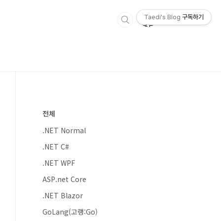
Taedi's Blog
구독하기
전체
.NET Normal
.NET C#
.NET WPF
ASP.net Core
.NET Blazor
GoLang(고랭:Go)