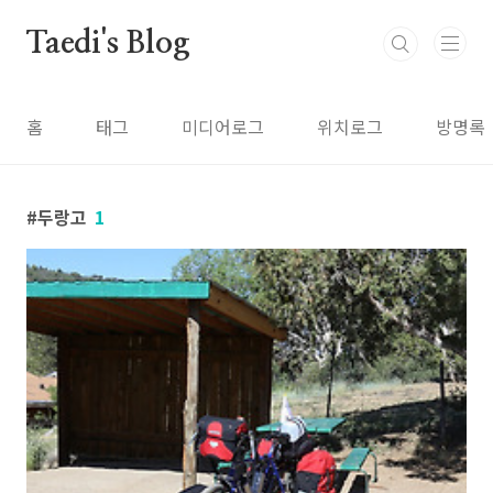
본문 바로가기
Taedi's Blog
홈
태그
미디어로그
위치로그
방명록
두랑고
1