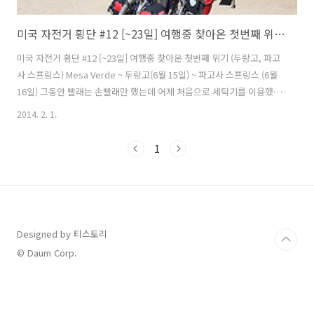
미국 자전거 횡단 #12 [~23일] 여행중 찾아온 첫번째 위기 (두랑고, 파고사 스프링스)
미국 자전거 횡단 #12 [~23일] 여행중 찾아온 첫번째 위기 (두랑고, 파고
사 스프링스) Mesa Verde ~ 두랑고(6월 15일) ~ 파고사 스프링스 (6월
16일) 그동안 빨래는 손빨래만 했는데 어제 처음으로 세탁기를 이용했
다. 섬유유연제 넣고 돌리면 좋지만 여행하는데 이것저것 따져가면서 여
2014. 2. 1.
행하기에는 번거롭고 기본적인 분말세제만 넣고 했다. 세탁한번 해주고
건조기까지 오랜만에 뽀송뽀송하게 마른 옷을 입으니 상쾌하고 날아갈
1
것만 같다. 하늘도 먼지 하나 없이 쾌청하고 시야가 탁 트여 좋은 라이딩
이 될 것 같다. 언덕길을 올라가다가 또 다른 팀의 RAAM(Race across
america:미 대륙 자전거 횡단 레이스 이하 RAAM)팀을 만났다. 응원을
받아야 할 선수와 서포터들이 느릿하게 올라가는..
Designed by 티스토리
© Daum Corp.