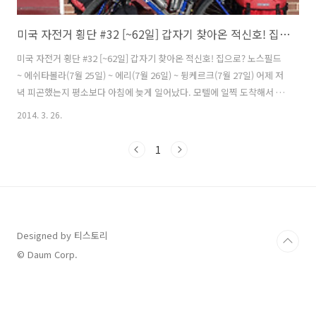
미국 자전거 횡단 #32 [~62일] 갑자기 찾아온 적신호! 집으로? (에리, 뒹케르크)
미국 자전거 횡단 #32 [~62일] 갑자기 찾아온 적신호! 집으로? 노스필드
~ 에쉬타볼라(7월 25일) ~ 에리(7월 26일) ~ 뒹케르크(7월 27일) 어제 저
녁 피곤했는지 평소보다 아침에 늦게 일어났다. 모텔에 일찍 도착해서 쉬
었는데도 몸이 여전히 무겁다. 모텔에서 나와서 패달을 밟았는데 10m나
2014. 3. 26.
갔을까... 몸이 평소와는 다르다는 것을 직감적으로 느꼈다. 왼쪽 아킬레
스건이 패달을 밟고 회전을 할때 특정 위치에서 당김을 느꼈다. 통증은
1
없었는데 어디 걸렸다 갑자기 펴지는 느낌은 계속 됐다. 잠시 가던 길을
멈추고 바닥에 앉아서 아킬레스건을 엄지와 검지로 잡은 다음 오므렸다
폈다를 여러번 반복해 봤다. 자전거를 탈때처럼 그런 느낌은 나지 않았
다. 다시 몇번 동작을 반복하다 뒷꿈치를 완전히 펴봤다. ..
Designed by 티스토리
© Daum Corp.