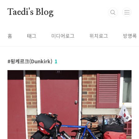
본문 바로가기
Taedi's Blog
홈
태그
미디어로그
위치로그
방명록
뒹케르크(Dunkirk)
1