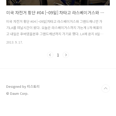
미국 자전거 횡단 #04 [~09일] 차타고 라스베이거스와 그랜드캐니언 가기
미국 자전거 횡단 #04 [~09일]차타고 라스베이거스와 그랜드캐니언 가
기LA를 떠날시간이 왔다. 오늘은 라스베이거스까지 가는게 1차 목표이
고 내일은 후버댐을본후 그랜드캐년까지 가기로 했다. LA에 온지 8일이
나 됐지만 그동안 한번도 자전거를 타지않고 조립만 하고 방치해 두었다.
2013. 9. 17.
무심한 주인 같으니라구... 떠날려고 하니 발길이 영 떨어지지 않는다. 이
제 이틀 후면 들판에 나혼자 내몰리게 되는 상황이다. 길거리에서 혼자
1
해결해야 하고 아무도 도와주지 않는다. 말이 통하지 않는 멀리 이곳까지
와서 내가 이고생을 왜 사서 하는 것일까? 그것도 비싼 비행기값에 방값
까지 물어가면서 말이다. 이런 질문 몇개를 나에게 던져보고 일단 떠나본
다. 민박집 사장님은 아침부터 어딜 가셨고 인사는 못드리고 떠나게 됐
다. ..
Designed by 티스토리
© Daum Corp.