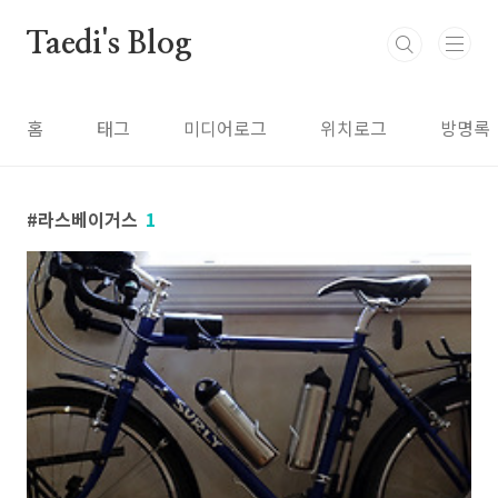
본문 바로가기
Taedi's Blog
홈
태그
미디어로그
위치로그
방명록
라스베이거스
1