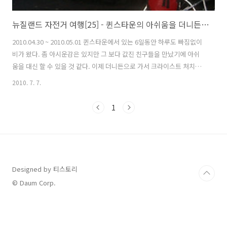
뉴질랜드 자전거 여행[25] - 퀸스타운의 아쉬움을 더니든에서...
2010.04.30 ~ 2010.05.01 퀸스타운에서 있는 6일동안 하루도 빠짐없이
비가 왔다. 좀 아시운감은 있지만 그 보다 값진 친구들을 만났기에 아쉬
움을 대신 할 수 있을 것 같다. 이제 더니든으로 가서 크라이스트 처치까
지 뉴질랜드에서의 마지막 자전거 일주를 준비할 예정이다. 역시 퀸스타
2010. 7. 7.
운의 아침은 오늘도 비로 시작한다. 비가 오락가락 하는데서도 군대군대
파란 하늘이 보인다. 전 세계에서 최초로 상업적인 번지점프를 시작한 곳
1
이다. 퀸스타운에서 가깝고 높이 43m이며 계곡사이에 만들어져 있다.
지금은 다른 곳에 많이 번지점프 명소가 생겨서 인기는 들해도 뛰는 것을
구경하려는 관광 객들은 여전히 많이 찾아온다. 가을에 가장 멋있다는 알
렉산드리아 지역부근을 지나가니... 하늘과 금빛으로 바뀌는 나무들이..
Designed by 티스토리
© Daum Corp.