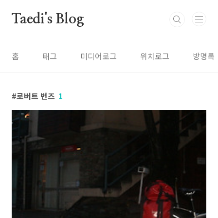
본문 바로가기
Taedi's Blog
홈
태그
미디어로그
위치로그
방명록
로버트 번즈
1