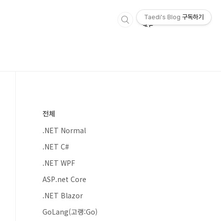
Taedi's Blog
구독하기
전체
.NET Normal
.NET C#
.NET WPF
ASP.net Core
.NET Blazor
GoLang(고랭:Go)