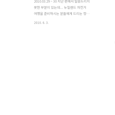
2010.03.29 ~ 30 지난 편에서 말씀드리지
못한 부분이 있는데... 뉴질랜드 자전거
여행을 준비하시는 분들에게 드리는 정보
입니다. 이미 다 아시는 분들도 있겠지
2010. 6. 3.
만... 뉴질랜드는 지구 최후의 청정지역이
라는 자부심을 가지고 있기때문에 공항에
서부터 환경에 대한 검사가 까다롭습니
다. 뉴질랜드로 가는 비행기안에서 입국
신고서를 쓰게될경우 반드시 텐트가 있다
는 사실을 밝혀야 합니다. 저 같은 경우 짧
은 영어실력 때문에 입국신고서 에 텐트
기재란이 있는 것을 못보고 입국심사때
적발이 되었습니다. 물론 입국거부까지는
가지 않지만 텐트, 자전거, 신발등에 묻어
올 수 있는 불순물(흙)등이 묻어 올 수 있
기 때문에 철저히 검사를 하게 됩니다. 만
일 흙이 묻어 있을경우에는 검사원이 바
로 수거하여 깨끗이 씻은 다음 통관..