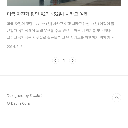
미국 자전거 횡단 #27 [~52일] 시카고 여행
미국 자전거 횡단 #27 [~51일] 시카고 여행 시카고 (7월 17일) 아침에 출
근할때 유학생에게 모텔 못구할 수도 있으니 하루 더 있기를 부탁했다.
그리고 유학생은 사무실로 출근을 하고 난 시카고를 여행하기 위해 자전
거를 타고 다운타운으로 나왔다. 시카고는 미국에서 3번째로 큰 도시이
2014. 3. 21.
며 일리노이에 있으며 오른쪽으로는 미시간 호수를 끼고 있다. 미시간 호
수(Lake Michigan)의 크기는 5만 7757㎢이나 되며 남한면적의 60%에
1
가까운 크기이고 최대 깊이는 281m이며 5대호중 유일하게 미국 영토안
에 있는 호수이다. 실제 내가 접했던 미시간 호수는 바다처럼 보였다. 시
카고는 1871년 10월 8일 일요일 아침, 소의 뒷발길질에 차인 등불이 떨
어져 불이 났고 때마침 남쪽에서 불어오는 강한 바람에,..
Designed by 티스토리
© Daum Corp.