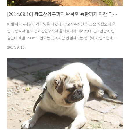
[2014.09.10] 광교산입구까지 왕복후 동탄까지 야간 라이딩
어제 이어 4시경에 라이딩을 나갔다. 광교저수지만 찍고 오려 했으나 욕
심이 생겨서 결국 광교산입구까지 올라갔다가 내려왔다. 근 1년만에 업
힐인데 해발 150m도 안되는 곳이지만 업힐이라는 생각에 자연스럽게 몸
이 반응을 한다. 몇km 안되는 짧은 거리... 생각보다 금방 올라왔다. 벤치
2014. 9. 11.
에 앉아서 쉬다가 내려왔는데 내려오는 길은 내리막이라 가속이 붙어 일
사천리로 내려왔다. 광교저수지 입구에서 파는 호떡과 국화방 호떡은 기
름이 없어서 단백하고 맛있었다. 국화빵도 그런데로 먹을만 했다. 광교산
에서 시작된 수원천은 광교저수지에서 담수로 있다가 수원시의 중심을
흘러간다. 화홍문(華虹門) 근처 커피점에서 아메리카노를 주문했다. 또
휴식... 아메리카노 한잔 하면서 잠깐의 여유를 즐긴다. 얼핏 7~8년만에
대학교 후배..