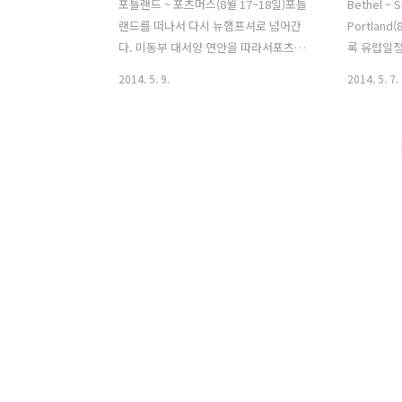
포틀랜드 ~ 포츠머스(8월 17~18일)포틀
Bethel ~ 
랜드를 떠나서 다시 뉴햄프셔로 넘어간
Portlan
다. 미동부 대서양 연안을 따라서포츠머
록 유럽일
스, 보스턴, 뉴욕까지 내려갈 계획이다.
바꿔야 하는
2014. 5. 9.
2014. 5. 7.
다시 또 주말이 다가왔다.뉴햄프셔 바닷
았다. 한국
가에는 주말이 되면 많은 사람들이 찾아
추가비용을
오기 때문에 캠핑장과 모텔등대부분 가격
데 해외사
이 비싸거나 예약이 다 차서 구하기조차
소통에도 문
쉽지 않다.그래서 되도록이면 웜샤워를
각이 들었다
이용하려고 사전에 미리 연락을 해 두었
이 깊어질 
고 다행히잠자리 때문에 걱정하지 않아도
전자레인지
됐다.포츠머스 웜샤워 호스트와 인사를
텔을 나왔는
하고 떠나는데 점심때 먹으라고 샌드위치
다. 포틀랜
까지싸주었다. 조건없이 베풀어 주는 이
단코스로 
들의 마음에 항상 고마움을 느낀다. 웜샤
국유림 지역
워 호스트의 집 와관인데 아담하고 산뜻
단하게 이야
해 보여서 좋아 보인다. 나도 이런집을짓
어야 한다는
고 싶은데... 우선 땅이 없으니 꿈은 요원
이동하면서
할 것 같다.포츠..
를..