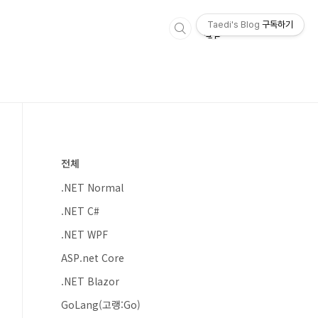
Taedi's Blog
구독하기
전체
.NET Normal
.NET C#
.NET WPF
ASP.net Core
.NET Blazor
GoLang(고랭:Go)