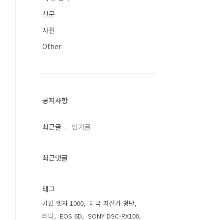
천문
사진
Other
공지사항
최근글
인기글
최근댓글
태그
가민 엣지 1000
미국 자전거 횡단
테디
EOS 6D
SONY DSC-RX100