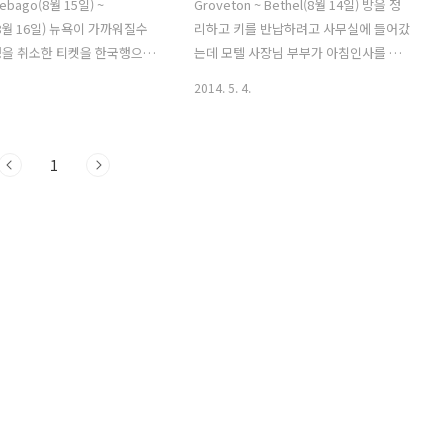
Sebago(8월 15일) ~
Groveton ~ Bethel(8월 14일) 방을 정
d(8월 16일) 뉴욕이 가까워질수
리하고 키를 반납하려고 사무실에 들어갔
정을 취소한 티켓을 한국행으로
는데 모텔 사장님 부부가 아침인사를 반
 생각이 머리속에 빙빙 맴돌
갑게 해주셨다. 사무실 안에는 다른손님
2014. 5. 4.
에서 구매했으면 어렵지 않게
도 있있는데 사장님이 내 얘기를 해주셨
 들여서라도 교환할 수 있을텐
는지 그분들과도 인사를 나누었다. 아주
이트에서 예약을 했던거라 언어
머니가 따듯한 커피도 타주시고 오늘은
1
제가 있어 쉽지 않을거란 생
어디로 갈건지 물으셨다. 메인주로 갈거
. 당분간은 이거때문에 고민
라고 하니까 옆에 계신 사장님이 근처에
듯 하다. 어제 먹고 남은 피자를
산이 있는데 거기 가보지 않겠냐고 하신
에 돌려서 아침식사를 하고 모
다. 산이름이 워싱턴(Mt. Washington /
데 간만에 쨍한 아침을 맞았
1917m)이라는 이름의 산인데 정상까지
드까지 가는 루트는 많은데 최
자전거를 타고 올라갈 수 있다고 하신다.
가려면 오늘중 화이트 마운틴
높냐고 물어보니 지도를 보여주시면서 손
의 끝자락을 넘어야 한다. 간
동작으로 높낮이를 설명해 주셨다. 옆에
기 하자면 또 하나의 산을 넘
있던 손님도 덩달아 부추기는데 하마터면
 소리다. 주유소 마트에 들러
넘어갈뻔했다. ㅋㅋ 콜로라도를 넘어온
 행동식으로 먹을 에너지바
이후로는 산이면 경기할거 같아 ..