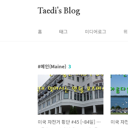
본문 바로가기
Taedi's Blog
홈
태그
미디어로그
위
메인(Maine)
3
미국 자전거 횡단 #45 [~84일] 절대 잊어서는 안될 포츠머스