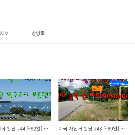
치로그
방명록
미국 자전거 횡단 #44 [~82일] 아름다운 항구도시 포틀랜드
미국 자전거 횡단 #43 [~80일] 미국의 동쪽 끝 메인주(Maine)