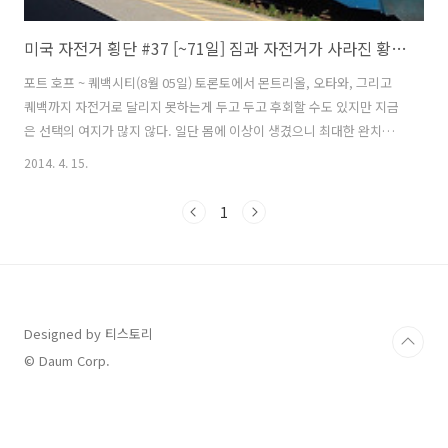
미국 자전거 횡단 #37 [~71일] 짐과 자전거가 사라진 황당 사건
포트 호프 ~ 퀘백시티(8월 05일) 토론토에서 몬트리올, 오타와, 그리고
퀘백까지 자전거로 달리지 못하는게 두고 두고 후회할 수도 있지만 지금
은 선택의 여지가 많지 않다. 일단 몸에 이상이 생겼으니 최대한 완치가
우선이기에 더는 생각할 것도 없이 기차를 타고 이동해야 겠다는 결론을
2014. 4. 15.
내렸다. 몇년 후라도 기회가 생기면 다시 와서 꼭 달려보고 싶은 구간이
다. 아무튼 오늘 코버그(Cobourg)까지는 자전거를 타고 제시간에 가야
1
퀘백(Québec)까지 기차를 타고 갈 수 있다. 빨리 서둘러야 한다. 3일동
안 있으면서 정이 들었는데 이제 고양이들과도 헤어져야 한다. 처음 왔을
때는 도망갔는데 며칠 봤다고 도망가지 않는다. "축지법 이동중..." 지하
에 있던 짐을 챙겨서 다 가지고 올라왔다. "너 언제 여기 올라..
Designed by 티스토리
© Daum Corp.