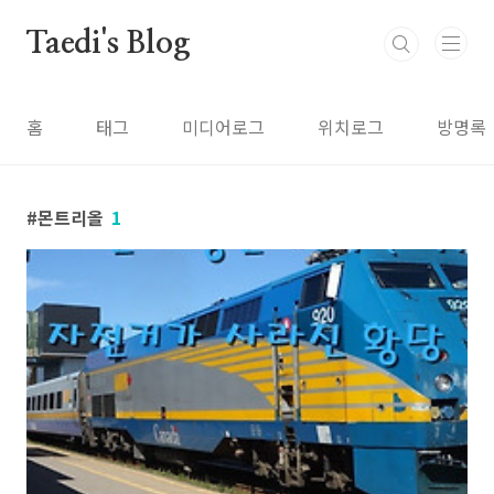
본문 바로가기
Taedi's Blog
홈
태그
미디어로그
위치로그
방명록
몬트리올
1