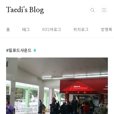
본문 바로가기
Taedi's Blog
홈
태그
미디어로그
위치로그
방명록
밀포드사운드
4