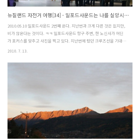
뉴질랜드 자전거 여행[34] - 밀포드사운드는 나를 실망시키지 않았다.
2010.05.10 밀포드사운드 2번째 온다. 지난번과 크게 다른 것은 없지만,
비가 않온다는 것이다. ㅋㅋ 밀포드사운드 항구 주변, 한 노신사가 어딘
가 포커스를 맞추고 사진을 찍고 있다. 지난번에 탔던 크루즈선을 기대했
지만.... 내가 탈 배는 그 옆에 있는 것이다. 이게 12달러의 차이인가? 이
2010. 7. 13.
럴줄 알았으면 지난번에 탔던 투어회사를 선택할 것을 후회가 된다. "밀
포드사운드 어드밴쳐" 밀포드사운드 항구에서 출발하면 가장 먼저 볼 수
있는 폭포 배를 타면서 약간 실망은 하고 있었지만 점심식사메뉴를 보는
순간... 순간 짜증이 확 몰려왔다. 그러나 복불복인것을 어쩌겠는가? 잘
못 선택한 내가 잘못인것을... 드디어 돌고래가 나타났다. 여행객들이 일
제히 돌고래쪽을 향해서 카메라 버튼을 누른다. 배 밑까지 바..