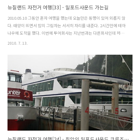
뉴질랜드 자전거 여행[33] - 밀포드사운드 가는길
2010.05.10 그동안 혼자 여행을 했는데 오늘만은 동행이 있어 외롭지 않
다. 태양이 뜨면서 밤의 그림자는 서서히 자리를 내준다. 2시간만에 테아
나우에 도착을 했다. 이번에 투어회사는 지난번과는 다른회사인데 저렴
해서 백패커 리셉션에서 예약을 했다. 테 아나우 호수(Lake Te Anau) 날
2010. 7. 13.
씨가 조금 쌀쌀해서 겨울용 방한자켓을 입었다. 걸뱅이들 먹이를 주는 시
늉을 하니 근처로 모여든다. 지들끼리 먹이 쟁탈전을 벌이면서 싸운다.
멀리 있다가도 먹이를 주면 잽싸게 헤엄을 쳐서 온다. 어떤 놈은 날아서
오기도 한다. 더니든에서 감기걸린 이후 열흘 가까이 밤에 잔기침을 하고
있다. 약국에서 감기약을 샀는데 사탕 형태이다. 약국에서 별거 다 판다.
필름, 생활용품, 기타 잡화까지 없는게 없다. 버스 지붕이 유..
뉴질랜드 자전거 여행[24] - 최악의 밀포드사운드 크루즈 여행