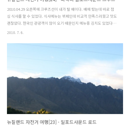
2010.04.29 오른쪽에 크루즈선이 내가 탈 배이다. 배에 탔는데 바로 점
심 식사를 할 수 있었다. 식사메뉴는 뷔페인데 비교적 만족스러웠고 맛도
괜찮았다. 한국인 관광객이 많이 오기 때문인지 메뉴중 김치도 있었다.
식사후 사진을 찍기 위해 배 뒤쪽 갑판으로 나갔다. 배가 심하게 요동치
2010. 7. 6.
고 바람까지 불어 사진 찍기가 매우 어렵다. 대부분 산이 1,000m 이상이
며 수직으로 바로 바다와 맞닿아 있다. 많은 폭포가 바다를 향해 떨어지
고 있다. 밀포드사운드에 오면 돌고래와 물개를 볼 수 있다는데 이런날씨
에는 거의 불가능하다. 평균 수심이 300m이상 되는데 맑은 날에는 이곳
에서 카약 타는 사람들도 볼 수 있다고 한다. 카메라가 비를 맞지 않으려
고 애는 쓰지만 거센 비바람에 속수무책이다. 더 자세히 감상하기위해..
뉴질랜드 자전거 여행[23] - 밀포드사운드 로드