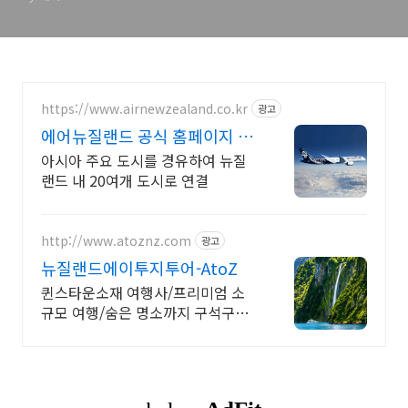
https://www.airnewzealand.co.kr
광고
에어뉴질랜드 공식 홈페이지 항
공권 예약 및 여행 정보
아시아 주요 도시를 경유하여 뉴질
랜드 내 20여개 도시로 연결
http://www.atoznz.com
광고
뉴질랜드에이투지투어-AtoZ
퀸스타운소재 여행사/프리미엄 소
규모 여행/숨은 명소까지 구석구석
찾아가는 리얼여행