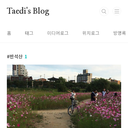
본문 바로가기
Taedi's Blog
홈
태그
미디어로그
위치로그
방명록
반석산
1