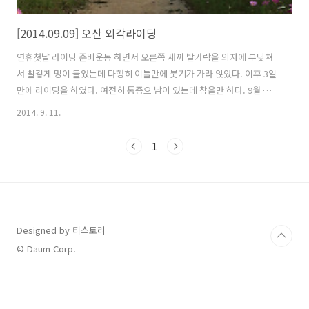
[2014.09.09] 오산 외각라이딩
연휴첫날 라이딩 준비운동 하면서 오른쪽 새끼 발가락을 의자에 부딪쳐
서 빨갛게 멍이 들었는데 다행히 이틀만에 붓기가 가라 앉았다. 이후 3일
만에 라이딩을 하였다. 여전히 통증으 남아 있는데 참을만 하다. 9월 들
어서 통 장거리 라이딩을 못했는데 처음으로 50km 넘게 달렸다. 동탄신
2014. 9. 11.
도시 찍고 돌아오려다 욕심이 생겨서 오산까지 다녀왔는데 오산천 자전
거길 및 청학동을 출발하여 벌음동과 가수동을 거쳐 다시 오산천까지 라
1
이딩을 했다. 연휴라 그런지 차량이 많지 않아서 제법 빠른 속도로 달릴
수 있었다. 오산천에는 가을을 알리는 코스모스가 흐드러지게 피어있고
하늘에는 잠자리가 많이 날아다니는 것을 볼 수 있었다. 집에서 오후 3시
쯤 출발하여 오산에 왔는데 이미 6시가 훌쩍 넘어 버려서 다시 동탄신도
시로 되돌아 왔다..
Designed by 티스토리
© Daum Corp.