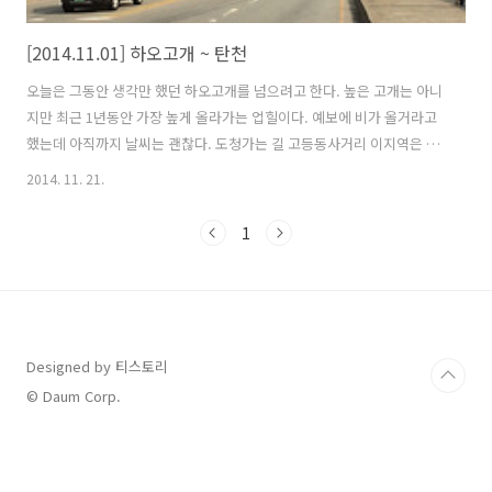
[2014.11.01] 하오고개 ~ 탄천
오늘은 그동안 생각만 했던 하오고개를 넘으려고 한다. 높은 고개는 아니
지만 최근 1년동안 가장 높게 올라가는 업힐이다. 예보에 비가 올거라고
했는데 아직까지 날씨는 괜찮다. 도청가는 길 고등동사거리 이지역은 재
개발이 한창이라 대부분 건물이 비었있다. 평소 서호쪽 가던 길을 패스하
2014. 11. 21.
고 덕영대로를 따라 의왕까지 가는 경로를 선택했다. 의왕시에 진입하니
자전거길이 잘 되어 있다. 의왕시가 조성한 자전거길 "산들로"라고 하는
1
데 몇년전 까지만 해도 수원에서 안양까지 자전거로 가기 쉽지 않았는데
이 길이 생겨 한결 편해졌다. 의왕시에 소재한 백운호수를 가기 위해 산
들로 자전거 길을 계속 따라간다. 역시 이곳도 조성된지 얼마 되지 않아
서 길이 좋다. 짧은 업힐이 이어지고... 해발 200미터 되는 고개를 넘은후
도착한..
Designed by 티스토리
© Daum Corp.