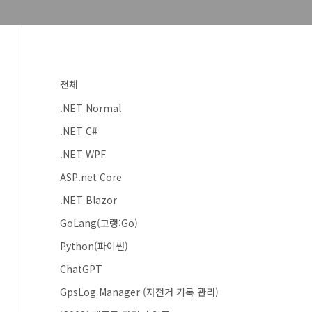
전체
.NET Normal
.NET C#
.NET WPF
ASP.net Core
.NET Blazor
GoLang(고랭:Go)
Python(파이썬)
ChatGPT
GpsLog Manager (자전거 기록 관리)