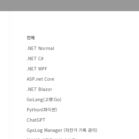
전체
.NET Normal
.NET C#
.NET WPF
ASP.net Core
.NET Blazor
GoLang(고랭:Go)
Python(파이썬)
ChatGPT
GpsLog Manager (자전거 기록 관리)