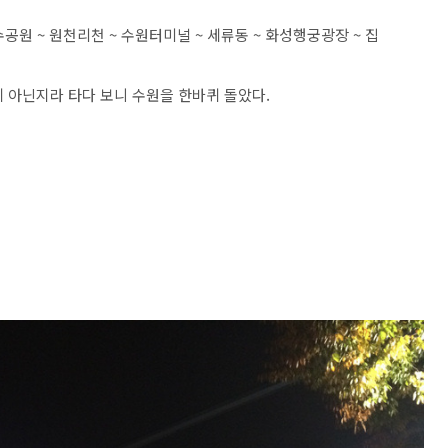
수공원 ~ 원천리천 ~ 수원터미널 ~ 세류동 ~ 화성행궁광장 ~ 집
 아닌지라 타다 보니 수원을 한바퀴 돌았다.