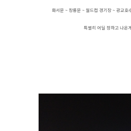
화서문 ~ 창룡문 ~ 월드컵 경기장 ~ 광교호
특별히 어딜 정하고 나온게