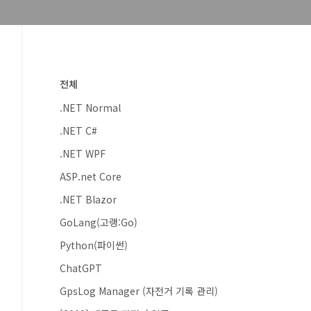
전체
.NET Normal
.NET C#
.NET WPF
ASP.net Core
.NET Blazor
GoLang(고랭:Go)
Python(파이썬)
ChatGPT
GpsLog Manager (자전거 기록 관리)