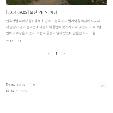
[2014.09.09] 오산 외각라이딩
연휴첫날 라이딩 준비운동 하면서 오른쪽 새끼 발가락을 의자에 부딪쳐
서 빨갛게 멍이 들었는데 다행히 이틀만에 붓기가 가라 앉았다. 이후 3일
만에 라이딩을 하였다. 여전히 통증으 남아 있는데 참을만 하다. 9월 들
어서 통 장거리 라이딩을 못했는데 처음으로 50km 넘게 달렸다. 동탄신
2014. 9. 11.
도시 찍고 돌아오려다 욕심이 생겨서 오산까지 다녀왔는데 오산천 자전
거길 및 청학동을 출발하여 벌음동과 가수동을 거쳐 다시 오산천까지 라
1
이딩을 했다. 연휴라 그런지 차량이 많지 않아서 제법 빠른 속도로 달릴
수 있었다. 오산천에는 가을을 알리는 코스모스가 흐드러지게 피어있고
하늘에는 잠자리가 많이 날아다니는 것을 볼 수 있었다. 집에서 오후 3시
쯤 출발하여 오산에 왔는데 이미 6시가 훌쩍 넘어 버려서 다시 동탄신도
시로 되돌아 왔다..
Designed by 티스토리
© Daum Corp.