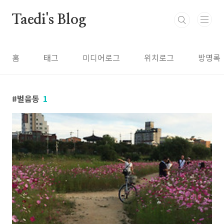
본문 바로가기
Taedi's Blog
홈
태그
미디어로그
위치로그
방명록
벌음동
1