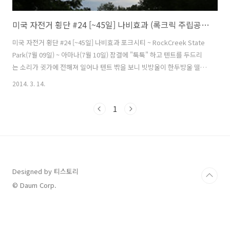
미국 자전거 횡단 #24 [~45일] 나비효과 (록크릭 주립공원, 아마나)
미국 자전거 횡단 #24 [~45일] 나비효과 포크시티 ~ RockCreek State
Park(7월 09일) ~ 아마나(7월 10일) 잠결에 "툭툭" 하고 텐트를 두드리
는 소리가 귓가에 전해져 일어나 텐트 밖을 보니 빗방울이 한두방울 떨어
진것 같았다. 휴대폰을 보니까 새벽 4시 반 조금 넘은 시각 이었다. 이제
2014. 3. 14.
막 동이 트려는 시간이었는데 더 잘까란 생각도 했지만 시커멓게 드리워
진 구름이 못내 불안하게만 느껴져 황급히 짐을 싸고 텐트를 걷기 시작했
1
다. 다행히 그때까지 비는 오지 않았다. 우선 샤워를 해야 할 것 같아 바로
출발 할 수 있을정도로 짐정리를 완료 하였다. 샤워 하는중에도 비가 와
도 크게 지장이 없을정도로 짐정리를 다 했다. 구름이 걷히는걸까? 아니
면 몰려오는 건가? 구름 사이로 파란 하늘도..
Designed by 티스토리
© Daum Corp.