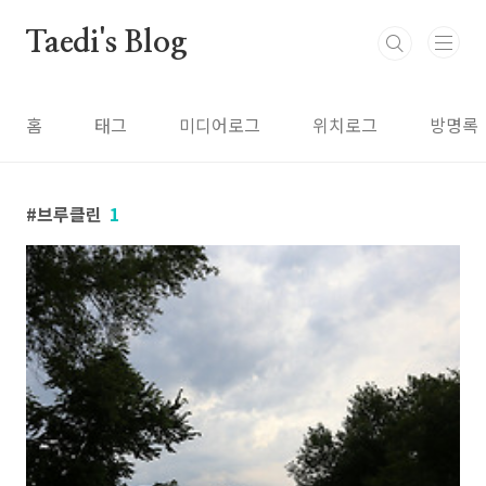
본문 바로가기
Taedi's Blog
홈
태그
미디어로그
위치로그
방명록
브루클린
1