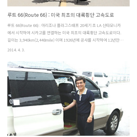
루트 66(Route 66) : 미국 최초의 대륙횡단 고속도로
루트 66(Route 66) : 아리조나 플라그스태프 20세기 초 LA 산타모니카
에서 시작하여 시카고를 연결하는 미국 최초의 대륙횡단 고속도로이다.
길이는 3,940km(2,448mile) 이며 1926년에 공사를 시작하여 12년만에
완성되었다. 1930년대 미국 대공황때 수 많은 사람들이 이길을 따라 서
2014. 4. 3.
부로 새로운 기회를 찾아 떠났다. 출처 : Google 지금은 수 많은 도로들
이 동서로 연결되고 루트 66의 명성은 점차 역사의 뒤안길로 잊혀지고 있
다. 하지만 옛 루트 66을 따라 번성하였던 마을들은 루트 66의 역사를 관
광상품으로 만들어 과거의 영광을 되찾으려 노력을 하고 있다.