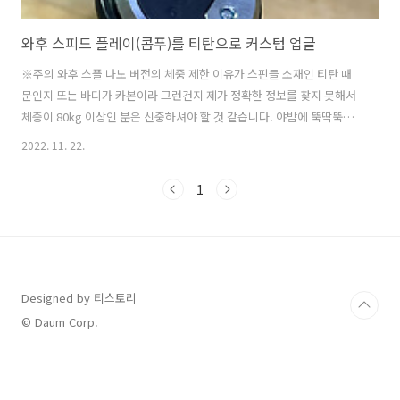
와후 스피드 플레이(콤푸)를 티탄으로 커스텀 업글
※주의 와후 스플 나노 버전의 체중 제한 이유가 스핀들 소재인 티탄 때
문인지 또는 바디가 카본이라 그런건지 제가 정확한 정보를 찾지 못해서
체중이 80kg 이상인 분은 신중하셔야 할 것 같습니다. 야밤에 뚝딱뚝딱
완성했어요 맘먹고 하면 20~30분이면 가능하고 작업하면서 사진까지 찍
2022. 11. 22.
느라 1시간 정도 걸린 것 같습니다. 2월 27일에 기존에 사용하던 구형 스
플 클릿 부품이 라이딩 도중에 사라져서 그전부터 살까하던 신형 와후 스
1
플을 주문하게 되었습니다. 알리에서 가장 저렴한 것으로 골라서 98$짜
리 세일해서 91$에.... 다른건 119$ 하더라구요 덜컥 주문했더니 판매자
가 캔슬을 놔버려습니다. 그런데 이 제품은 올라온지 얼마 안되어 판매
이력이 거의 없었어요 보통 특정 키워드로 검색하면 다른 물건 판매수 ..
Designed by 티스토리
© Daum Corp.