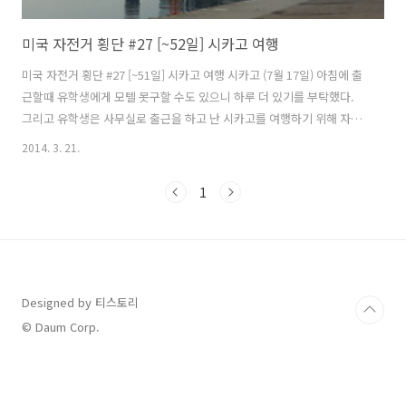
미국 자전거 횡단 #27 [~52일] 시카고 여행
미국 자전거 횡단 #27 [~51일] 시카고 여행 시카고 (7월 17일) 아침에 출
근할때 유학생에게 모텔 못구할 수도 있으니 하루 더 있기를 부탁했다.
그리고 유학생은 사무실로 출근을 하고 난 시카고를 여행하기 위해 자전
거를 타고 다운타운으로 나왔다. 시카고는 미국에서 3번째로 큰 도시이
2014. 3. 21.
며 일리노이에 있으며 오른쪽으로는 미시간 호수를 끼고 있다. 미시간 호
수(Lake Michigan)의 크기는 5만 7757㎢이나 되며 남한면적의 60%에
1
가까운 크기이고 최대 깊이는 281m이며 5대호중 유일하게 미국 영토안
에 있는 호수이다. 실제 내가 접했던 미시간 호수는 바다처럼 보였다. 시
카고는 1871년 10월 8일 일요일 아침, 소의 뒷발길질에 차인 등불이 떨
어져 불이 났고 때마침 남쪽에서 불어오는 강한 바람에,..
Designed by 티스토리
© Daum Corp.