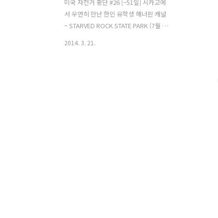
미국 자전거 횡단 #26 [~51일] 시카고에
서 우연히 만난 한인 유학생 해너핀 캐널
~ STARVED ROCK STATE PARK (7월 14
일) ~ 줄리엣(7월 15일) ~ 시카고(7월 16
2014. 3. 21.
일) 오늘도 해너핀 캐널을 따라 이동할 예
정이다. 조금은 지루한 면도 있지만 자동
차가 다니는 도로보다는 쾌적하고 즐거운
라이딩을 할 수 있어 좋다. 잔디밭에서 텐
트를 치고 잤더니 플라이가 훔뻑 젖었다.
텐트가 비싸든 싼거든 결로에는 장사가
없는 듯 하다. 젖은 텐트와 플라이가 다 마
를때까지 캠핑장 주변을 돌아 다녔다. 낚
시하러 온 사람들을 봤는데 어제 다른 캠
핑장에서 내게 고기를 번쩍 들어올리며
포즈 를 취해준 부부였다. 해너핀 캐널을
감상하며 천천히 가고 있었는데 운하의
합류지점이 나왔다. 내가 옳은 방향으로
가..