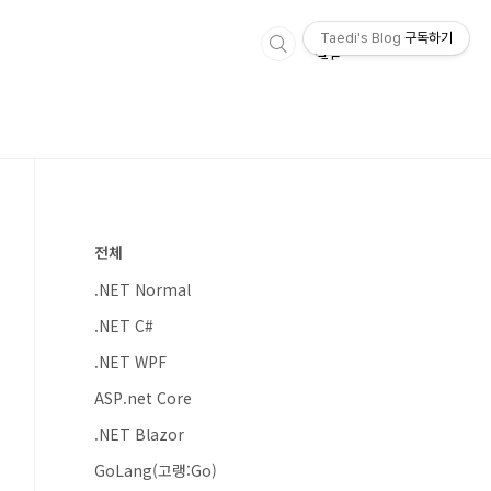
Taedi's Blog
구독하기
전체
.NET Normal
.NET C#
.NET WPF
ASP.net Core
.NET Blazor
GoLang(고랭:Go)