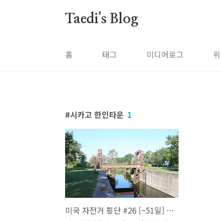
본문 바로가기
Taedi's Blog
홈
태그
미디어로그
위
시카고 한인타운
1
미국 자전거 횡단 #26 [~51일] 시카고에서 우연히 만난 한인 유학생 (줄리엣, 시카고)