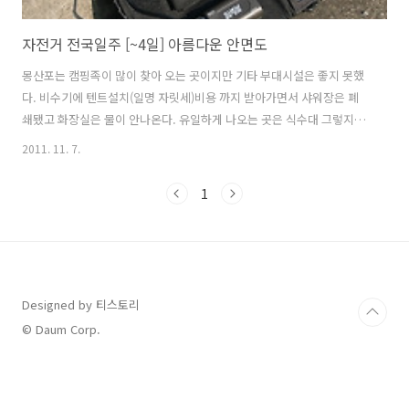
자전거 전국일주 [~4일] 아름다운 안면도
몽산포는 캠핑족이 많이 찾아 오는 곳이지만 기타 부대시설은 좋지 못했
다. 비수기에 텐트설치(일명 자릿세)비용 까지 받아가면서 샤워장은 폐
쇄됐고 화장실은 물이 안나온다. 유일하게 나오는 곳은 식수대 그렇지만
이곳 또한 매우 비위생적이고 관리도 안되는 것 같았다. 오토캥핑족이 아
2011. 11. 7.
닌 나 같은 자전거 여행자나 배낭여행객들은 어떻게 씻으라는 건지 의문
이다. 어쨋거나 오늘은 안면도의 해안가를 따라서 내려가다가 영목항에
1
서 배를 타고 대천항까지 가는게 목표다. 자전거 여행자의 하루일과중 가
장 큰 것중의 하나가 아침에 텐트 건조시키고 정리한는 것이다. 텐트를
건조시키지 않고 그냥 넣으면 텐트 수명과 방수에 문제가 생길 수 있다.
너무 늦게 일어나면 이런 일들로 인해 출발하는 시간이 늦어질 수 있다.
그래서 나는 캠핑할때..
Designed by 티스토리
© Daum Corp.