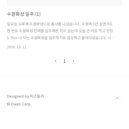
수원화성 일주 (1)
일요일 오후에 수원화성으로 출사를 나갔습니다. 수원에 5년 살면서도
한 번도 수원화성 전체를 일주해본 적이 없는데 오늘 큰 마음 먹고 장장
5.7Km 나 되는 수원화성을 일주하기로 결심하고 돌아다녔습니다. 시작
은 수원시립도서관 앞 팔달산 오르는 팔달산 일주도로에서 부터 시작하
2008. 10. 21.
였습니다. 일요일이라 연인, 가족단위로 나들이로 나온 사람들이 많았습
니다. 더러 외국인도 많이 찾아 볼 수 있었습니다. 일본인 관광객이 가장
1
많았고, 그외 미국, 유럽, 아시아권에서 온 사람들도 많았습니다. 이 날은
사실 사진찍기는 최악의 조건이었습니다. 가을인데도 장기간 비가 오지
않은데다가 대기중에 먼지와 스모그 현상까지 발생하여 공기도 많이 않
좋았습니다. 이런날은 어린이나 노약자, 호흡기 질환자들에겐 최악의 날
이라고도 하지요....
Designed by 티스토리
© Daum Corp.