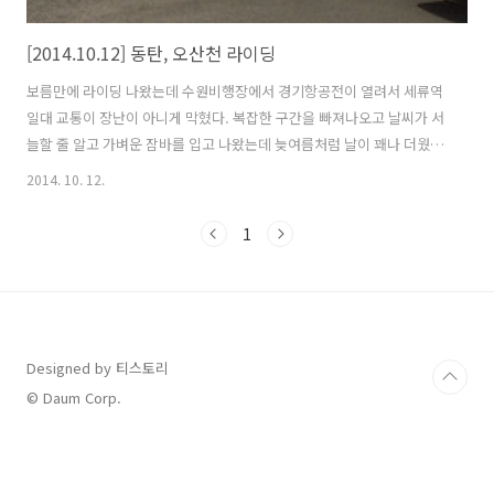
[2014.10.12] 동탄, 오산천 라이딩
보름만에 라이딩 나왔는데 수원비행장에서 경기항공전이 열려서 세류역
일대 교통이 장난이 아니게 막혔다. 복잡한 구간을 빠져나오고 날씨가 서
늘할 줄 알고 가벼운 잠바를 입고 나왔는데 늦여름처럼 날이 꽤나 더웠
다. 체인핀 빠진것만 교체하면 되는 일이었는데 체인이 휠 스포크 안쪽으
2014. 10. 12.
로 말리면서 뒷 드레일러가 완전 박살이 났다. 호미로 막을 것을 가래로
막은 꼴이 됐다. 드레일러 플레이트만 교체하면 재사용이 가능한데 가격
1
대가 Inner, outer 합쳐서 3~4만원 가량 한다. 차라리 새제품을 구입하
는게 난것 같다. 아무튼 기존에 박살난 뒷드레일러는 버리고 일단 데오레
로 교체해놨다 9단을 다시 구입할지 나중에 10단으로 갈때 구입할지 생
각좀 해보고 결정할 예정이다. 오늘 오랜만에 라이딩 하면서 교체한 드레
일러의 변..
Designed by 티스토리
© Daum Corp.