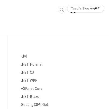
Taedi's Blog
구독하기
전체
.NET Normal
.NET C#
.NET WPF
ASP.net Core
.NET Blazor
GoLang(고랭:Go)