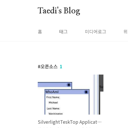
본문 바로가기
Taedi's Blog
홈
태그
미디어로그
위
오픈소스
1
SilverlightTeskTop Application Program