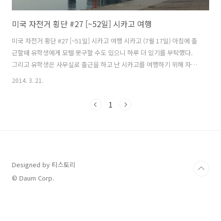
미국 자전거 횡단 #27 [~52일] 시카고 여행
미국 자전거 횡단 #27 [~51일] 시카고 여행 시카고 (7월 17일) 아침에 출
근할때 유학생에게 모텔 못구할 수도 있으니 하루 더 있기를 부탁했다.
그리고 유학생은 사무실로 출근을 하고 난 시카고를 여행하기 위해 자전
거를 타고 다운타운으로 나왔다. 시카고는 미국에서 3번째로 큰 도시이
2014. 3. 21.
며 일리노이에 있으며 오른쪽으로는 미시간 호수를 끼고 있다. 미시간 호
수(Lake Michigan)의 크기는 5만 7757㎢이나 되며 남한면적의 60%에
1
가까운 크기이고 최대 깊이는 281m이며 5대호중 유일하게 미국 영토안
에 있는 호수이다. 실제 내가 접했던 미시간 호수는 바다처럼 보였다. 시
카고는 1871년 10월 8일 일요일 아침, 소의 뒷발길질에 차인 등불이 떨
어져 불이 났고 때마침 남쪽에서 불어오는 강한 바람에,..
Designed by 티스토리
© Daum Corp.