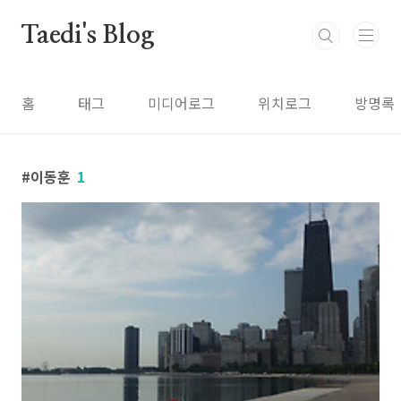
본문 바로가기
Taedi's Blog
홈
태그
미디어로그
위치로그
방명록
이동훈
1