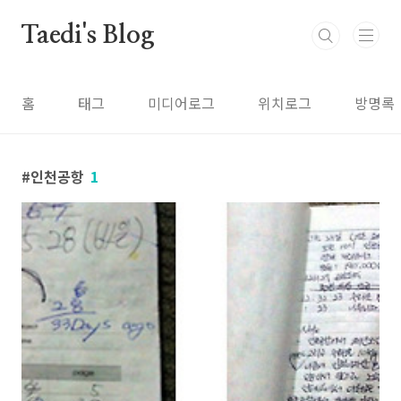
본문 바로가기
Taedi's Blog
홈
태그
미디어로그
위치로그
방명록
인천공항
1