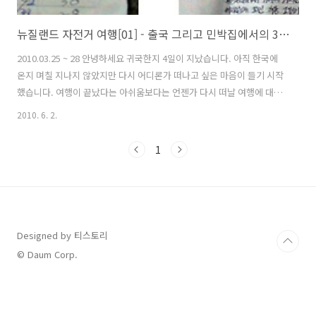
뉴질랜드 자전거 여행[01] - 출국 그리고 민박집에서의 3일(부제:욕심은 금물)
2010.03.25 ~ 28 안녕하세요 귀국한지 4일이 지났습니다. 아직 한국에
온지 며칠 지나지 않았지만 다시 어디론가 떠나고 싶은 마음이 들기 시작
했습니다. 여행이 끝났다는 아쉬움보다는 언젠가 다시 떠날 여행에 대한
설레임으로 벌서부터 마음이 뛰고 있습니다. 출발할때 계획했던 전구간
2010. 6. 2.
을 자전거로 간다는 마음으로 떠났지만 자전거 여행을 시작한 첫날 갑작
스럽게 무릎에 이상이 생겨 상당기간동안 버스로 이동을 했습니다. 뉴질
1
랜드 자전거 일주를 성공이냐 실패냐를 따지기 아전에 저는 뉴질랜드에
서 자전거로 여행을 했다는 것에 더 큰 의의를 두고 싶습니다. 또 마지막
이 아닌 다음 여행에 대한 희망을 얻었다고도 생각합니다. 앞으로 쓰게될
여행기는 제가 뉴질랜드에 있는동안 썼던 일기와 기억을 바탕으로 진행
될 것입니다. ..
Designed by 티스토리
© Daum Corp.