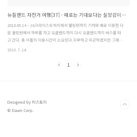
뉴질랜드 자전거 여행[37] - 때로는 기대보다는 실망감이 더 클때도 있다.
2010.05.14 ~ 16크라이스트처치에서 웰링턴까지 기차와 배로 이동한 다
음 월링턴에서 하루를 자고 오클랜드까지 다시 오클랜드까지 버스를 타
고 간다. 총 이틀의 이동시간이 소요된다.지루하고 피곤하겠지만 그래도
재미있을 것 같다.크라이스트처치에서 오클래드까지 비행기를 타고 가
2010. 7. 14.
면 1시간 반 정도 걸리고 가격도 버스와 페리이동보다 저렴하다. 이런 좋
으점들이 있음에도 육로로 이동하려는 이유는비행기에 자전거를 실어야
1
하는데 포장과 운반문제가 걸렸고, 또 느릿느릿 가는것도좋다고 생각하
여 결정을 하게 됐다.빈둥빈둥....어제 퀸스타운에서 만났던 베트남친구
에 이어 오늘은 일본인친구 아사미를 벤치에 앉아있다가대광장에서 걸
어가는 것을 보고 먼저가서 아는체를 했다.아사미는 내일 블랜하임에 있
는 농장에 간다고 했다.
Designed by 티스토리
© Daum Corp.