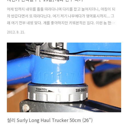
어제 밤까지 내뒤를 졸졸 따라다니며 다리를 잡고 늘어지더니, 아침이 되
자 반갑다면서 또 따라다닌다. 여기 저기 나무에다가 영역표시까지... 그
래 여기 전부 네땅 맞다. 개를 좋아하지만 키워본적은 없다. 이런 놈 한마
리 키워보고 싶은데 혼자 살고 있어서 낮에 집에 아무도 없어서 돌봐줄
2012. 8. 21.
사람이 없다. 제주도에 오면 좋은 징크스가 있다 이전에 언급한적도 있지
만 오늘 또한 맑고 푸른 하늘을 제주도에서 맞았다. 아침식사는 어제 남
은 밥을 라면 끊여서 먹었다. 아침 일찍 짐정리를 하고 수현이가 오기만
을 기다린다. 수현이가 찜질방에서 몰래 가져온 담요, 어제 저녁에 자기
는 친구집에 가서 자면 된다고 추울까봐 내게 주고 갔다. 자 그럼 수현이
가 올때까지 개님과 본격적으로 친해지기... 그런데 반응이 시큰둥하다
이제는 ..
설리 Surly Long Haul Trucker 50cm (26")