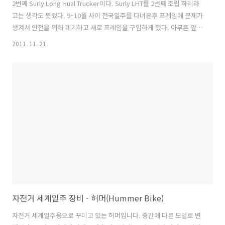
2번째 Surly Long Hual Trucker이다. Surly LHT를 2번째 조립 하리라
고는 생각도 못했다. 9~10월 사이 전국일주를 다녀온후 프레임에 문제가
생겨서 안전을 위해 폐기하고 새로 프레임을 구입하게 됐다. 아무튼 앞으
로 잘 타야겠다. 프레임No. M10111740 핸들바 : B135 Randonneur
2011. 11. 21.
(25.4mm) STI 레버는 그대로 사용 변속 케이블 장력 조절기 : 잭와이어
사의 Mini In-line Barrel Adjuster (Dark Silver) 스템 : PRO
ADJUSTABLE OS 95mm 일반사이즈 (Ø31.8mm) - 각도조절 가능 인라
인 브레이크 레버를 일반사이즈로 교체(Ø25.4mm) 프레임은 Surly
Long Haul Trucker 50cm이며 기존(46..
자전거 세계일주 장비 - 허머(Hummer Bike)
자전거 세계일주용으로 꾸미고 있는 허머입니다. 중간에 다른 모델로 변