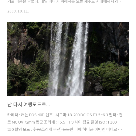
기로 마음을 굳혔다. 내일 떠나기 위해서는 오늘 제주도 시내에까지 라이
딩을 해야 한다. ▒ ▒ ▒ ▒ ▒ 전날 정방폭포에서 자전거 여행자 한 분
2009. 10. 11.
을 만나서 우도에서 일박을 같이하고 아침에 우도를 같이 나왔다. 몸만
와서 제주도에서 자전거를 빌린다음 제주도 일주를 했다고 한다. 오늘 비
행기를 타고 제주도를 떠난다고 했다. 나때문에 제주도에 와서 많이 고생
했던 허머군... 집까지 무사히 같이 가자 ▒ ▒ ▒ ▒ ▒ 여행휴가 시즌 끝
자락에 우도에서 나오는 배는 현지주민들과 제주도로 통학하는 학생
들... 그리고 몇 몇의 여행객들이 전부였다. 배가 텅텅 비어 적막하기 그
지 없다...
난 다시 여행모드로...
카메라 : 캐논 EOS 40D 렌즈 : 시그마 18-200 DC OS F3.5~6.3 필터 : 캔
코 MC UV 72mm 평균 조리개 : F5.5 ~ F9 사이 평균 촬영 ISO : F100 ~
250 촬영 모드 : 수동(조리개 우선) 든든한 나에 허머군 이번엔 어디로 떠