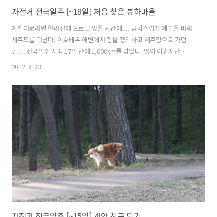
자전거 전국일주 [~18일] 처음 찾은 봉하마을
계획대로라면 한라산에 오르고 있을 시간에.... 급작스럽게 계획을 바꿔
제주도를 떠난다. 이호테우 해변에서 짐을 정리하고 제주항으로 가던
길.... 전국일주 시작 17일 만에 1,000km를 넘었다. 많이 아쉽지만
1,100고지를 오르는 소기의 목적을 완수했으니 실망하지 않는다. 동해
2012. 8. 23.
쪽으로 올라가면 날씨가 추워질것으로 예상되어 침낭, 텐트, 코펠, 에어
매트리스등 야영장비를 모두 우체국 택배를 통해서 집으로 보냈다. 아쉽
지만 여행 끝날때까지 찜질방 아니면 모텔에서 자야 한다. 자전거의 짐은
한결 가벼워졌고 오르막길을 오를때 힘들지 않을 것 같다. 강원도에서 태
백산맥 넘어올때 많은 도움이 될거라 본다. 제주시의 한 식당에서 간단하
게 점심을 먹고 제주항 근처에서 열리는 행사를 잠시 둘러보며 배시간전
까지 시간을..
자전거 전국일주 [~15일] 개와 친구 되기