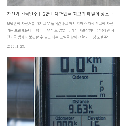
자전거 전국일주 [~22일] 대한민국 최고의 해맞이 장소 호미곶
모텔안에 자전거를 가지고 못 들어간다고 해서 지하 주차장 창고에 자전
거를 보관했는데 다행히 아무 일도 없었다. 가끔 이런상황이 발생하면 자
전거를 방에다 보관할 수 있는 다른 모텔을 찾아야 할지 그냥 모텔주인을
믿고 맡길지 갈등을 하곤 한다. 모텔주인이 믿고 맡기라고는 하지만 사실
2013. 1. 29.
믿음은 가지 않고 기분이 썩 좋지 않다. 오늘은 부지런히 경주시내를 돌
아볼 예정이다. 그 첫번째로 선덕여왕릉... 선덕여왕은 신라 제 27대 왕
으로 이름은 덕만(德曼)이다. 시호는 선덕여대왕(善德女大王)이고 성은
김씨이며 아버지는 진평왕이다. 덕만의 아버지인 진평왕에게는 아들이
없어 왕위계승 하는데 문제가 있었고, 딸인 덕만이 신라시대 첫 여왕이
되었다. 덕만은 천성이 착하고 지혜로운 왕이었다. 선덕여왕은 2009년
TV 드라마..