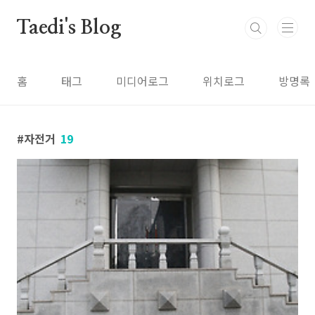
본문 바로가기
Taedi's Blog
홈
태그
미디어로그
위치로그
방명록
자전거
19