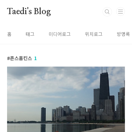
본문 바로가기
Taedi's Blog
홈
태그
미디어로그
위치로그
방명록
존스홈킨스
1