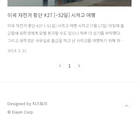
미국 자전거 횡단 #27 [~52일] 시카고 여행
미국 자전거 횡단 #27 [~51일] 시카고 여행 시카고 (7월 17일) 아침에 출
근할때 유학생에게 모텔 못구할 수도 있으니 하루 더 있기를 부탁했다.
그리고 유학생은 사무실로 출근을 하고 난 시카고를 여행하기 위해 자전
거를 타고 다운타운으로 나왔다. 시카고는 미국에서 3번째로 큰 도시이
2014. 3. 21.
며 일리노이에 있으며 오른쪽으로는 미시간 호수를 끼고 있다. 미시간 호
수(Lake Michigan)의 크기는 5만 7757㎢이나 되며 남한면적의 60%에
1
가까운 크기이고 최대 깊이는 281m이며 5대호중 유일하게 미국 영토안
에 있는 호수이다. 실제 내가 접했던 미시간 호수는 바다처럼 보였다. 시
카고는 1871년 10월 8일 일요일 아침, 소의 뒷발길질에 차인 등불이 떨
어져 불이 났고 때마침 남쪽에서 불어오는 강한 바람에,..
Designed by 티스토리
© Daum Corp.