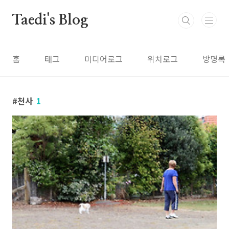
본문 바로가기
Taedi's Blog
홈
태그
미디어로그
위치로그
방명록
천사
1