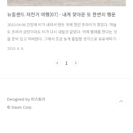
뉴질랜드 자전거 여행[07] - 내게 찾아온 또 한번의 행운
2010.04.06 간밤에 비가 내려서 텐트 위에 쳤던 프라이가 젖었다. 하늘
도 흐려서 금방이라도 비가 다시 내릴것 같았다. 어제 빨래를 한다는 것
을 깜박 있고 자버렸다. 그래서 조금 늦게 출발할 생각으로 유료세탁기에
발래를 돌렸다. 그런데 이거 왜이렇게 비싼지... 세제구입과 세탁, 드라이
2010. 6. 6.
까지 모두 8달러(6,400원)가 들었다. 세제 : 2달러 / 세탁 : 2달러 / 드라
이 : 4달러 비싼감은 있었지만... 그동안 빨래를 한 번도 못하고 있었다.
1
빨래를 하는 동안 비상식량으로 가지고 있던 라면을 끊여먹었다. 드라이
까지 다하고 나서 옷을 건조기에서 꺼냈더니... 완전히 마르질 않아 축축
했다. 일단 옷중에서 쉽게 말릴 수 있는 것은 입었고, 나머지 옷은 다른 옷
과 섞이지 않게 비밀봉지에 담았다. 짐을 싸..
Designed by 티스토리
© Daum Corp.