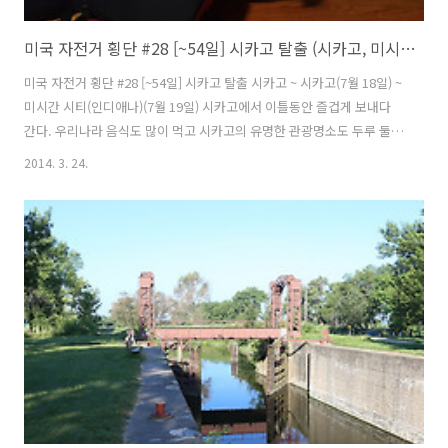
미국 자전거 횡단 #28 [~54일] 시카고 탈출 (시카고, 미시간시티)
미국 자전거 횡단 #28 [~54일] 시카고 탈출 시카고 ~ 시카고(7월 18일) ~
미시간 시티(인디애나)(7월 19일) 시카고에서 이틀동안 즐겁게 보내다
간다. 우리나라 음식도 많이 먹고 시카고의 유명한 관광명소도 두루 둘러
봤다. 오늘 시카고를 떠나기전 할일이 있는데 다 하고 난 다음 시카고를
2014. 3. 24.
빠져나갈 수 있을지는 미지수다 카메라와 일부 물건을 한국으로 택배 보
내야 하고, 자전거 샵에 들러서 장갑도 사야 하고 어제 오라던 한인식당
도 가야 한다. 택배는 꼭 보내야 하는데 한인식당은 안가도 되긴 하지만
조금 고민이 된다. 유학생 출근시간에 맞춰서 채비를 하고 나왔다. 이틀
전에 인사드렸던 한인세탁소에 가서 간다는 말씀도 드리고 유학생과도
마지막 인사를 하고 헤어졌다. 아직 시간도 이르고 뭐부터 해야할지 고..