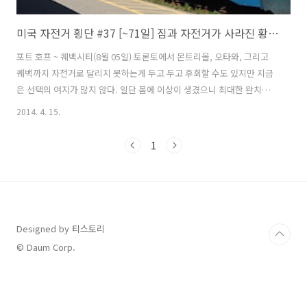
미국 자전거 횡단 #37 [~71일] 짐과 자전거가 사라진 황당 사건
포트 호프 ~ 퀘백시티(8월 05일) 토론토에서 몬트리올, 오타와, 그리고
퀘백까지 자전거로 달리지 못하는게 두고 두고 후회할 수도 있지만 지금
은 선택의 여지가 많지 않다. 일단 몸에 이상이 생겼으니 최대한 완치가
우선이기에 더는 생각할 것도 없이 기차를 타고 이동해야 겠다는 결론을
2014. 4. 15.
내렸다. 몇년 후라도 기회가 생기면 다시 와서 꼭 달려보고 싶은 구간이
다. 아무튼 오늘 코버그(Cobourg)까지는 자전거를 타고 제시간에 가야
1
퀘백(Québec)까지 기차를 타고 갈 수 있다. 빨리 서둘러야 한다. 3일동
안 있으면서 정이 들었는데 이제 고양이들과도 헤어져야 한다. 처음 왔을
때는 도망갔는데 며칠 봤다고 도망가지 않는다. "축지법 이동중..." 지하
에 있던 짐을 챙겨서 다 가지고 올라왔다. "너 언제 여기 올라..
Designed by 티스토리
© Daum Corp.