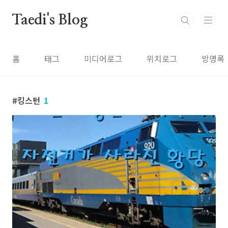
본문 바로가기
Taedi's Blog
홈
태그
미디어로그
위치로그
방명록
킹스턴
1