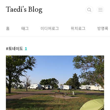
본문 바로가기
Taedi's Blog
홈
태그
미디어로그
위치로그
방명록
토네이도
1