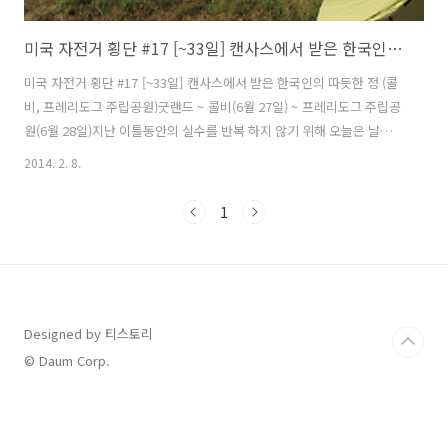
미국 자전거 횡단 #17 [~33일] 캔사스에서 받은 한국인의 따듯한 정 (콜비, 프레리도그 주립공원)
미국 자전거 횡단 #17 [~33일] 캔사스에서 받은 한국인의 따듯한 정 (콜
비, 프레리도그 주립공원)굿랜드 ~ 콜비(6월 27일) ~ 프레리도그 주립공
원(6월 28일)지난 이틀동안의 실수를 반복 하지 않기 위해 오늘은 날이
밝자 득달같이 일어났다."일찍 일어난 새가 벌레를 잡는다"는 속담이 있
2014. 2. 8.
듯이 하루일정을 빨리 진행하면 낫지 않을까 싶어서 평소보다 빨리 일어
났다.프리웨이 주변에는 캠핑장 및 주유소, 모텔, 식당 정보를 안내하는
1
표지판이 많이 있어좋다. 그러나 어제이후 6번째 주 캔사스에 들어왔기
때문에 더이상은 프리웨이에서 자전거를탈 수 없다. 그러므로 스마트폰
의 지도를 더 많이 그리고 자세히 들여다 볼 필요가 있을 것 같다.어제 날
이 어두워질때쯤 캠핑장에 도착해서 장소를 물색하다 보니 컴컴한 가운
데..
Designed by 티스토리
© Daum Corp.