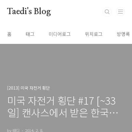
본문 바로가기
Taedi's Blog
홈
태그
미디어로그
위치로그
방명록
[2013] 미국 자전거 횡단
미국 자전거 횡단 #17 [~33
일] 캔사스에서 받은 한국인
의 따듯한 정 (콜비, 프레리도
by 태디
2014. 2. 8.