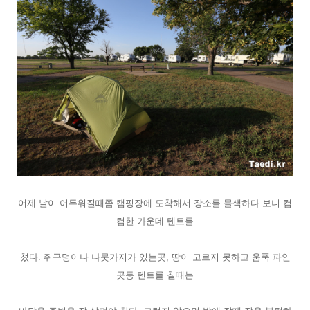
어제 날이 어두워질때쯤 캠핑장에 도착해서 장소를 물색하다 보니 컴
컴한 가운데 텐트를
쳤다. 쥐구멍이나 나뭇가지가 있는곳, 땅이 고르지 못하고 움푹 파인
곳등 텐트를 칠때는