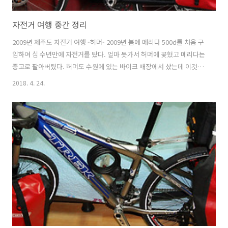
자전거 여행 중간 정리
2009년 제주도 자전거 여행 -허머- 2009년 봄에 메리다 500d를 처음 구
입하여 십 수년만에 자전거를 탔다. 얼마 못가서 허머에 꽃혔고 메리다는
중고로 팔아버렸다. 허머도 수원에 있는 바이크 매장에서 샀는데 이것도
얼마 가지 못했다. ㅠ 제주도에서 첫 여행을 시작하며 좋은 추억을 같이
2018. 4. 24.
쌓은것만으로 만족한다. 2010년 뉴질랜드 자전거 여행 -트렉 조립-
2010년 2월 프로젝트가 끝나고 덜컥 해외여행 가자는 생각으로 계획이
일사천리로 이루어지며 3월에 떠났던 뉴질랜드 여행, 즐거운 추억도 많
았지만 몸이 준비가 안되어 북섬 오클랜드를 출발 후 첫날부터 무릎에 문
제가 생기면서 장대한? 나의 여행은 풍파를 겪기 시작했다. 두 달 동안 자
전거 탄 날은 얼마 되지 않고 버스로만 이동하기 일이었다. 여행 끝..