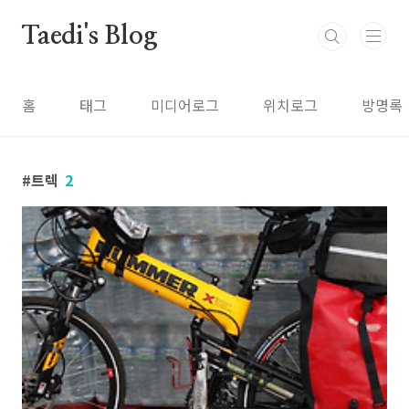
본문 바로가기
Taedi's Blog
홈
태그
미디어로그
위치로그
방명록
트렉
2